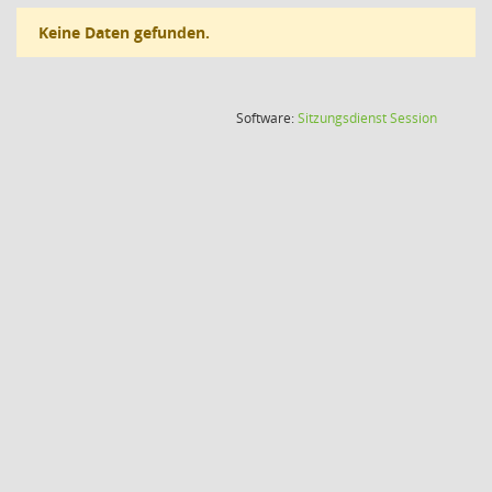
Keine Daten gefunden.
(Wird in
Software:
Sitzungsdienst
Session