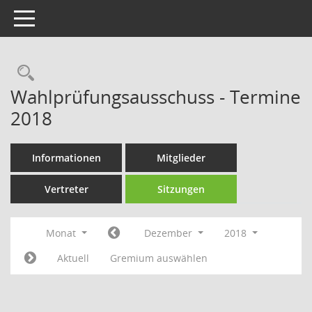
Toggle navigation
Rechercheauswahl
Wahlprüfungsausschuss - Termine
2018
Informationen
Mitglieder
Vertreter
Sitzungen
Monat
Dezember
2018
Aktuell
Gremium auswählen