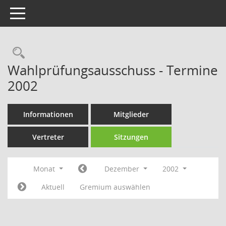
Toggle navigation
Rechercheauswahl
Wahlprüfungsausschuss - Termine
2002
Informationen
Mitglieder
Vertreter
Sitzungen
Monat
Dezember
2002
Aktuell
Gremium auswählen