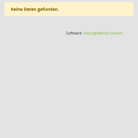
Keine Daten gefunden.
(Wird in
Software:
Sitzungsdienst
Session