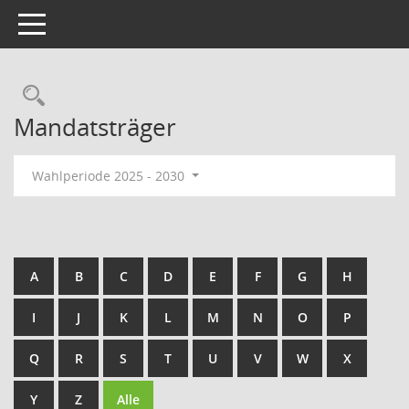
Toggle navigation
Rechercheauswahl
Mandatsträger
Wahlperiode 2025 - 2030
A
B
C
D
E
F
G
H
I
J
K
L
M
N
O
P
Q
R
S
T
U
V
W
X
Y
Z
Alle