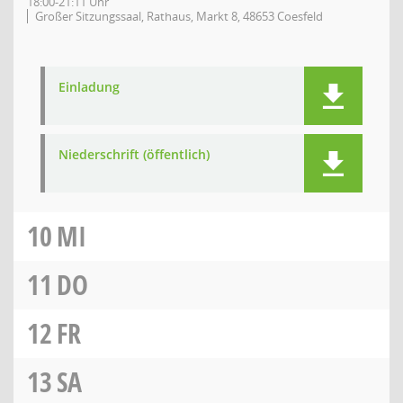
18:00-21:11 Uhr
Großer Sitzungssaal, Rathaus, Markt 8, 48653 Coesfeld
Einladung
Niederschrift (öffentlich)
10
MI
11
DO
12
FR
13
SA