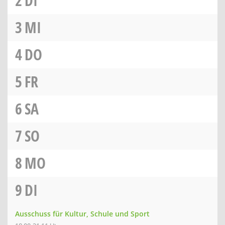
2
DI
3
MI
4
DO
5
FR
6
SA
7
SO
8
MO
9
DI
Ausschuss für Kultur, Schule und Sport