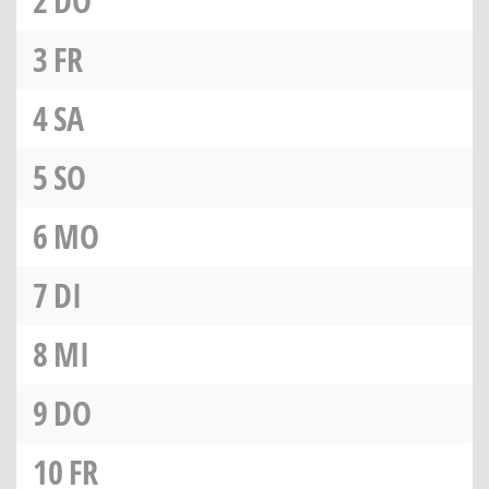
2
DO
3
FR
4
SA
5
SO
6
MO
7
DI
8
MI
9
DO
10
FR