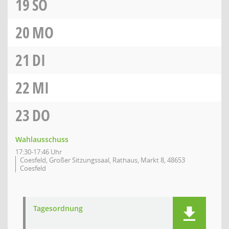
19
SO
20
MO
21
DI
22
MI
23
DO
Wahlausschuss
17:30-17:46 Uhr
Coesfeld, Großer Sitzungssaal, Rathaus, Markt 8, 48653
Coesfeld
Tagesordnung