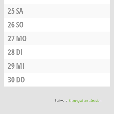
25
SA
26
SO
27
MO
28
DI
29
MI
30
DO
(Wird in
Software:
Sitzungsdienst
Session