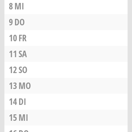
8
MI
9
DO
10
FR
11
SA
12
SO
13
MO
14
DI
15
MI