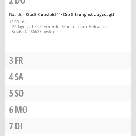
2
DO
Rat der Stadt Coesfeld >> Die Sitzung ist abgesagt!
18:00 Uhr
Pädagogisches Zentrum im Schulzentrum, Holtwicker
Straße 6, 48653 Coesfeld
3
FR
4
SA
5
SO
6
MO
7
DI