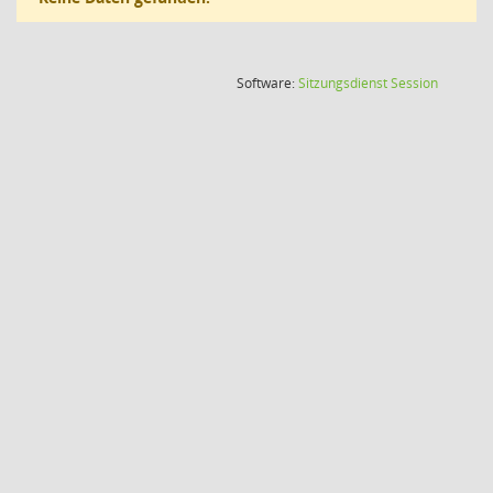
(Wird in
Software:
Sitzungsdienst
Session