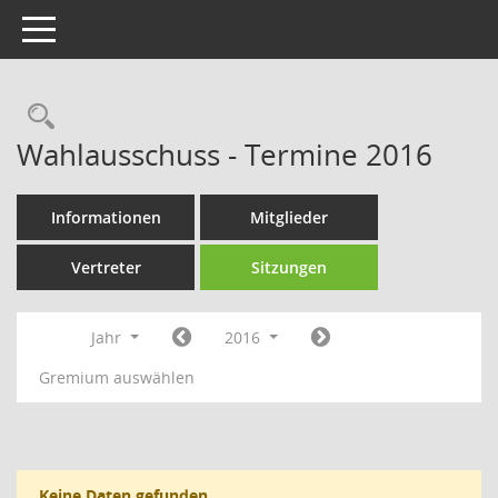
Toggle navigation
Rechercheauswahl
Wahlausschuss - Termine 2016
Informationen
Mitglieder
Vertreter
Sitzungen
Jahr
2016
Gremium auswählen
Keine Daten gefunden.