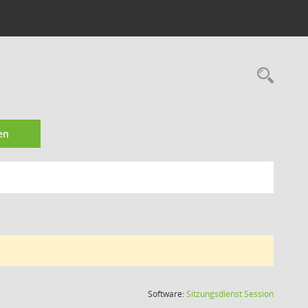
Rec
en
(Wird in
Software:
Sitzungsdienst
Session