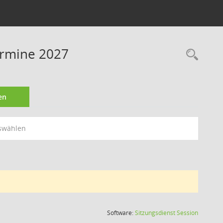
Termine 2027
Rec
en
swählen
(Wird in
Software:
Sitzungsdienst
Session