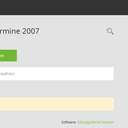
Termine 2007
Rec
en
swählen
(Wird in
Software:
Sitzungsdienst
Session