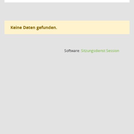
Keine Daten gefunden.
(Wird in
Software:
Sitzungsdienst
Session