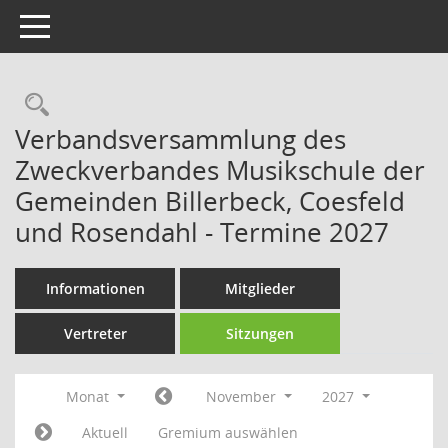
Toggle navigation
Rechercheauswahl
Verbandsversammlung des
Zweckverbandes Musikschule der
Gemeinden Billerbeck, Coesfeld
und Rosendahl - Termine 2027
Informationen
Mitglieder
Vertreter
Sitzungen
Monat
November
2027
Aktuell
Gremium auswählen