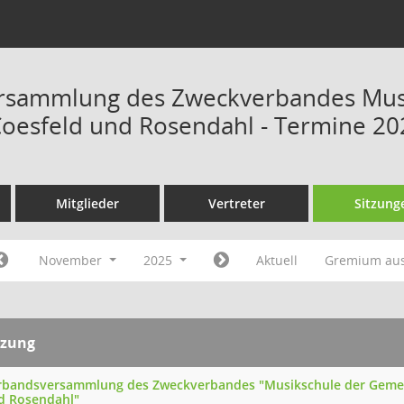
rsammlung des Zweckverbandes Mus
 Coesfeld und Rosendahl - Termine 20
Mitglieder
Vertreter
Sitzung
November
2025
Aktuell
Gremium au
tzung
rbandsversammlung des Zweckverbandes "Musikschule der Gemein
d Rosendahl"