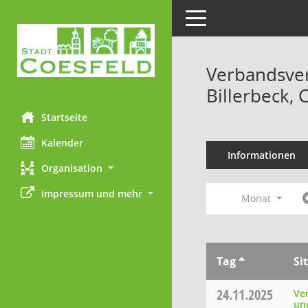
Toggle navigation
Verbandsve
Billerbeck,
Startseite
Kalender
Informationen
Organisation
Impressum und mehr
Monat
Tag
Si
24.11.2025
Ve
un