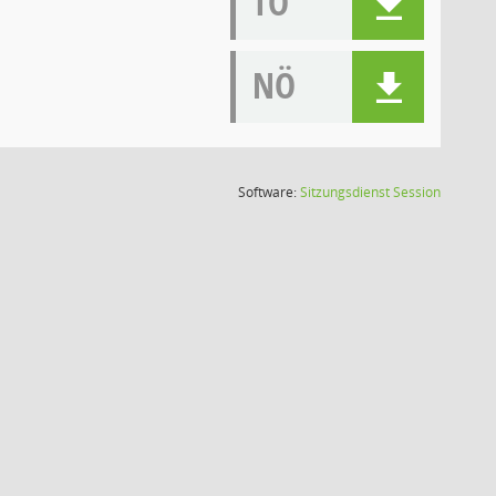
TO
NÖ
(Wird in
Software:
Sitzungsdienst
Session