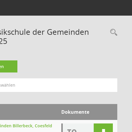
ikschule der Gemeinden
Rec
25
en
swählen
Dokumente
den Billerbeck, Coesfeld