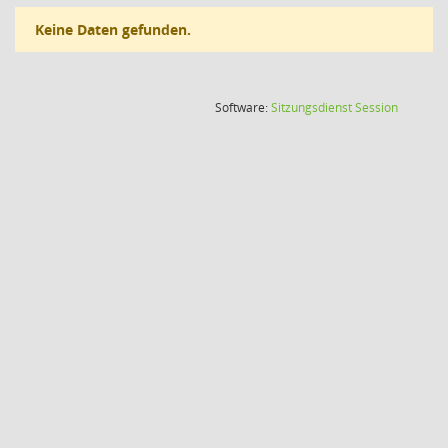
Keine Daten gefunden.
(Wird in
Software:
Sitzungsdienst
Session