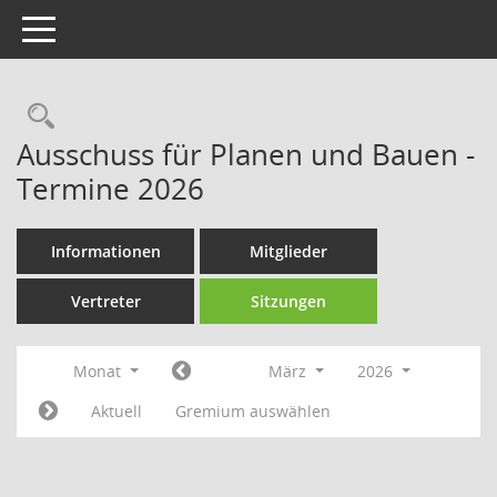
Toggle navigation
Rechercheauswahl
Ausschuss für Planen und Bauen -
Termine 2026
Informationen
Mitglieder
Vertreter
Sitzungen
Monat
März
2026
Aktuell
Gremium auswählen