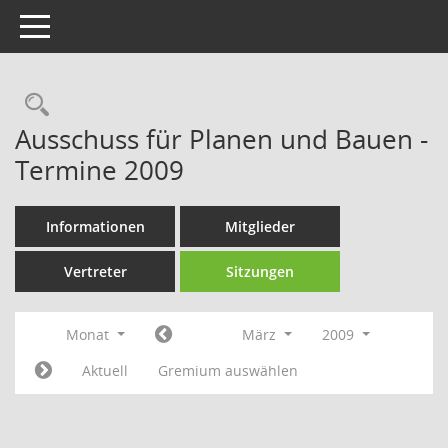
Toggle navigation
Rechercheauswahl
Ausschuss für Planen und Bauen -
Termine 2009
Informationen
Mitglieder
Vertreter
Sitzungen
Monat
März
2009
Aktuell
Gremium auswählen