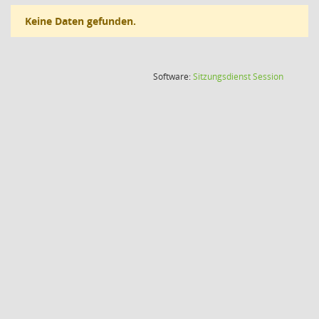
Keine Daten gefunden.
(Wird in
Software:
Sitzungsdienst
Session