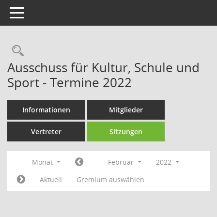
Toggle navigation
Rechercheauswahl
Ausschuss für Kultur, Schule und
Sport - Termine 2022
Informationen
Mitglieder
Vertreter
Sitzungen
Monat
Februar
2022
Aktuell
Gremium auswählen