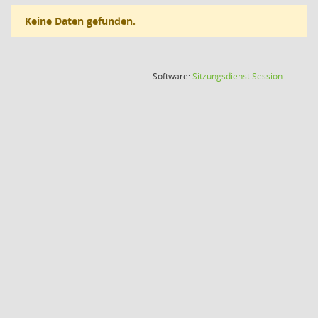
Keine Daten gefunden.
(Wird in
Software:
Sitzungsdienst
Session