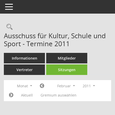
Toggle navigation
Rechercheauswahl
Ausschuss für Kultur, Schule und
Sport - Termine 2011
Informationen
Mitglieder
Vertreter
Sitzungen
Monat
Februar
2011
Aktuell
Gremium auswählen