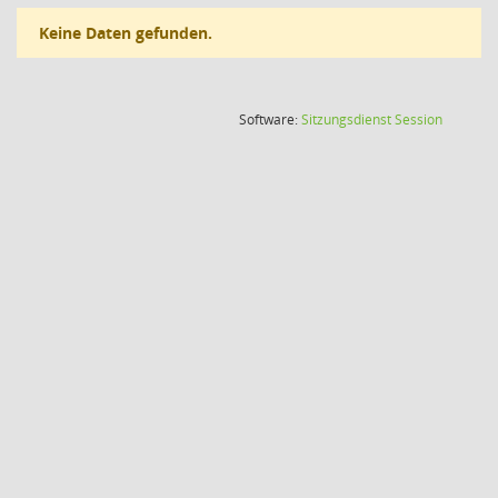
Keine Daten gefunden.
(Wird in
Software:
Sitzungsdienst
Session