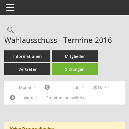
Toggle navigation
Rechercheauswahl
Wahlausschuss - Termine 2016
Informationen
Mitglieder
Vertreter
Sitzungen
Monat
Juli
2016
Aktuell
Gremium auswählen
Keine Daten gefunden.