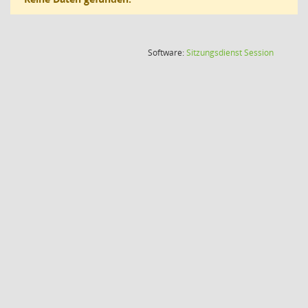
(Wird in
Software:
Sitzungsdienst
Session