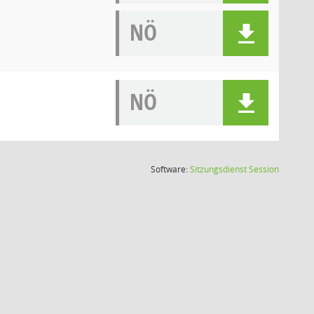
NÖ
NÖ
(Wird in
Software:
Sitzungsdienst
Session