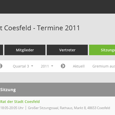
dt Coesfeld - Termine 2011
Mitglieder
Vertreter
Sitzung
Quartal 3
2011
Aktuell
Gremium au
Sitzung
Rat der Stadt Coesfeld
18:05-20:05 Uhr
Großer Sitzungssaal, Rathaus, Markt 8, 48653 Coesfeld