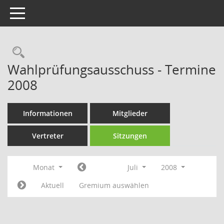
Toggle navigation
Rechercheauswahl
Wahlprüfungsausschuss - Termine
2008
Informationen
Mitglieder
Vertreter
Sitzungen
Monat
Juli
2008
Aktuell
Gremium auswählen