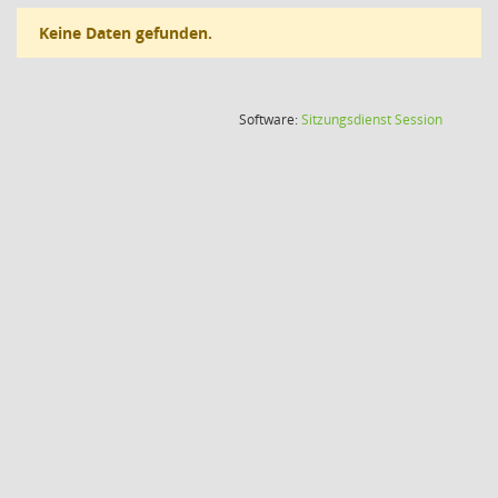
Keine Daten gefunden.
(Wird in
Software:
Sitzungsdienst
Session