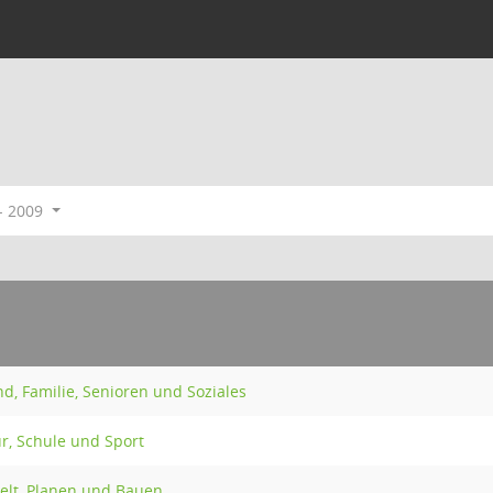
- 2009
d, Familie, Senioren und Soziales
r, Schule und Sport
elt, Planen und Bauen