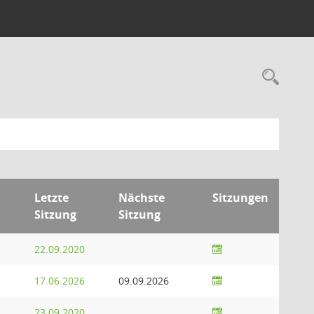
Rec
Letzte
Nächste
Sitzungen
Sitzung
Sitzung
22.09.2020
17.06.2026
09.09.2026
23.09.2020