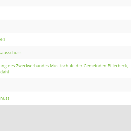
s
eld
sausschuss
ng des Zweckverbandes Musikschule der Gemeinden Billerbeck,
ndahl
chuss