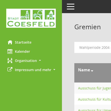
Toggle navigation
Gremien
Startseite
Wahlperiode 2004 
Kalender
Organisation
Name
Impressum und mehr
Ausschuss für Jugen
Ausschuss für Kultu
Ausschuss für Umw