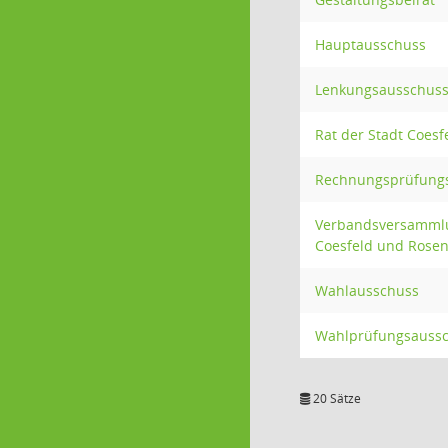
Hauptausschuss
Lenkungsausschus
Rat der Stadt Coesf
Rechnungsprüfung
Verbandsversammlu
Coesfeld und Rose
Wahlausschuss
Wahlprüfungsauss
20 Sätze