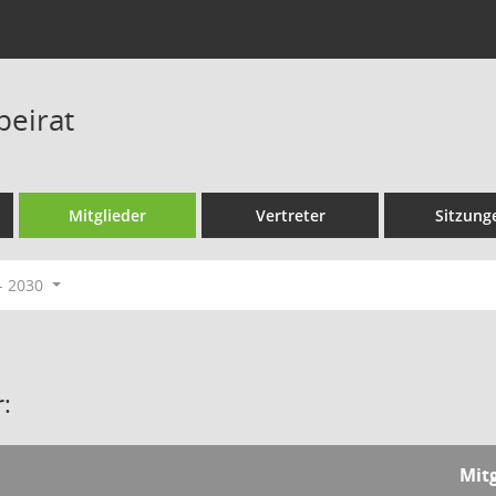
beirat
Mitglieder
Vertreter
Sitzung
- 2030
:
Mitg