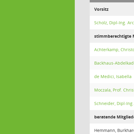
Vorsitz
Scholz, Dipl-Ing. Ar
stimmberechtigte M
Achterkamp, Christ
Backhaus-Abdelkader
de Medici, Isabella
Moczala, Prof. Chris
Schneider, Dipl-Ing
beratende Mitglied
Hemmann, Burkhar