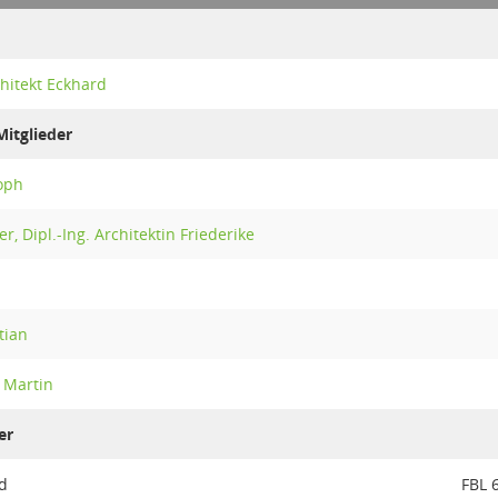
chitekt Eckhard
itglieder
oph
, Dipl.-Ing. Architektin Friederike
tian
. Martin
er
d
FBL 