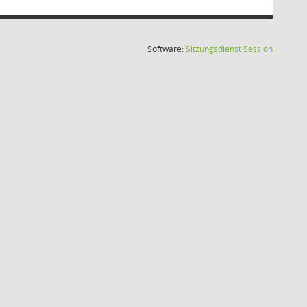
(Wird in
Software:
Sitzungsdienst
Session