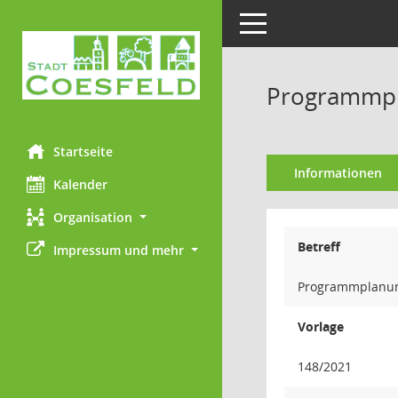
Toggle navigation
Programmpl
Startseite
Informationen
Kalender
Organisation
Betreff
Impressum und mehr
Programmplanun
Vorlage
148/2021