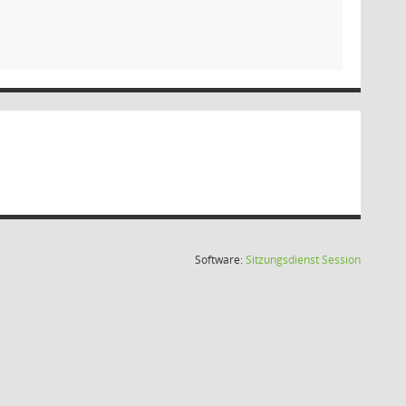
(Wird in
Software:
Sitzungsdienst
Session