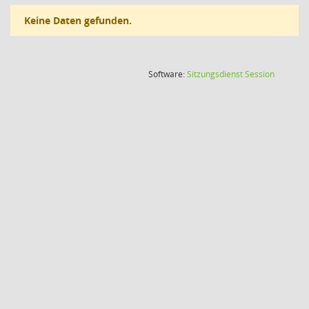
Keine Daten gefunden.
(Wird in
Software:
Sitzungsdienst
Session