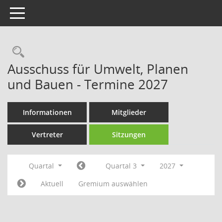
Toggle navigation
Rechercheauswahl
Ausschuss für Umwelt, Planen
und Bauen - Termine 2027
Informationen
Mitglieder
Vertreter
Sitzungen
Quartal
Quartal 3
2027
Aktuell
Gremium auswählen