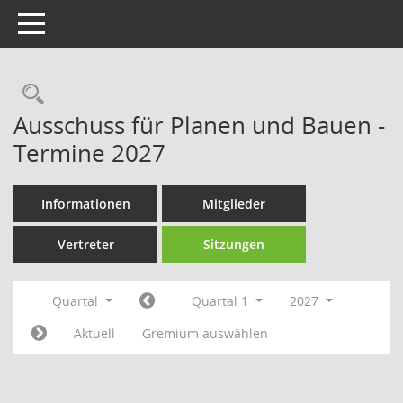
Toggle navigation
Rechercheauswahl
Ausschuss für Planen und Bauen -
Termine 2027
Informationen
Mitglieder
Vertreter
Sitzungen
Quartal
Quartal 1
2027
Aktuell
Gremium auswählen