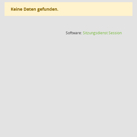
Keine Daten gefunden.
(Wird in
Software:
Sitzungsdienst
Session