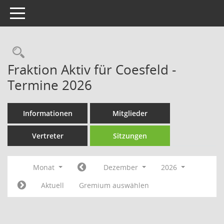
Toggle navigation
Rechercheauswahl
Fraktion Aktiv für Coesfeld -
Termine 2026
Informationen
Mitglieder
Vertreter
Sitzungen
Monat
Dezember
2026
Aktuell
Gremium auswählen