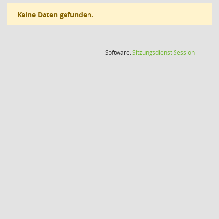
Keine Daten gefunden.
(Wird in
Software:
Sitzungsdienst
Session