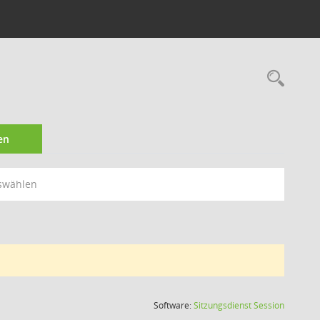
Rec
en
swählen
(Wird in
Software:
Sitzungsdienst
Session