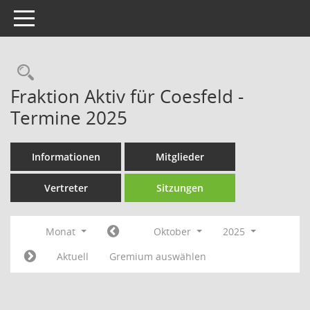
Toggle navigation
Rechercheauswahl
Fraktion Aktiv für Coesfeld -
Termine 2025
Informationen
Mitglieder
Vertreter
Sitzungen
Monat
Oktober
2025
Aktuell
Gremium auswählen