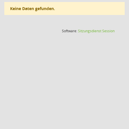
Keine Daten gefunden.
(Wird in
Software:
Sitzungsdienst
Session