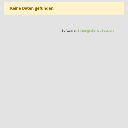
Keine Daten gefunden.
(Wird in
Software:
Sitzungsdienst
Session