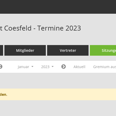
dt Coesfeld - Termine 2023
Mitglieder
Vertreter
Sitzung
Januar
2023
Aktuell
Gremium au
den.