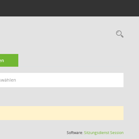
Rec
en
swählen
(Wird in
Software:
Sitzungsdienst
Session