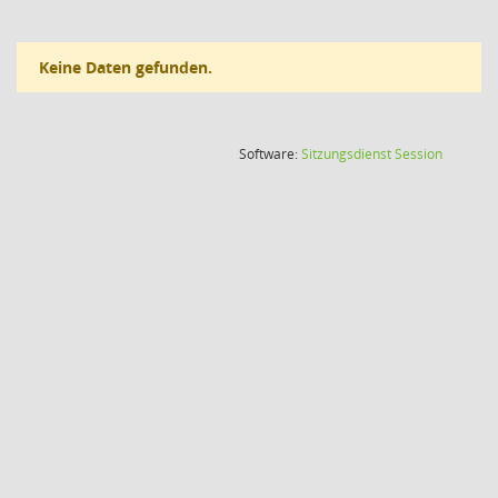
Keine Daten gefunden.
(Wird in
Software:
Sitzungsdienst
Session