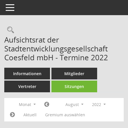
Toggle navigation
Rechercheauswahl
Aufsichtsrat der
Stadtentwicklungsgesellschaft
Coesfeld mbH - Termine 2022
Informationen
Mitglieder
Vertreter
Sitzungen
Monat
August
2022
Aktuell
Gremium auswählen