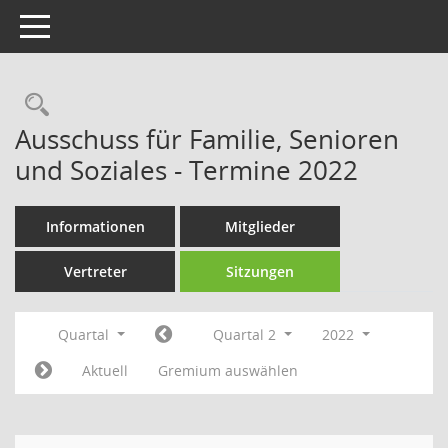
Toggle navigation
Rechercheauswahl
Ausschuss für Familie, Senioren
und Soziales - Termine 2022
Informationen
Mitglieder
Vertreter
Sitzungen
Quartal
Quartal 2
2022
Aktuell
Gremium auswählen