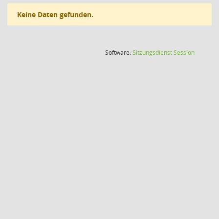
Keine Daten gefunden.
(Wird in
Software:
Sitzungsdienst
Session