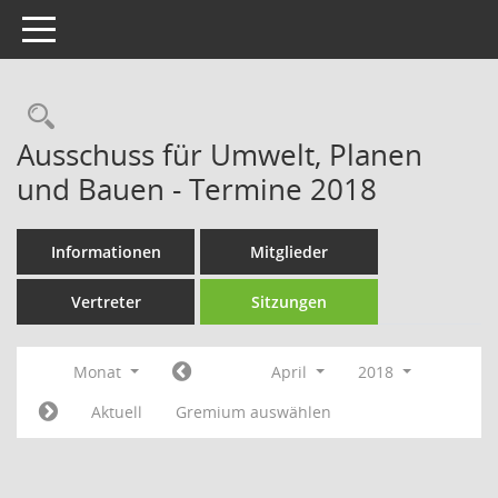
Toggle navigation
Rechercheauswahl
Ausschuss für Umwelt, Planen
und Bauen - Termine 2018
Informationen
Mitglieder
Vertreter
Sitzungen
Monat
April
2018
Aktuell
Gremium auswählen