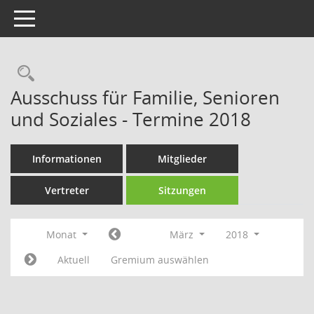
Toggle navigation
Rechercheauswahl
Ausschuss für Familie, Senioren
und Soziales - Termine 2018
Informationen
Mitglieder
Vertreter
Sitzungen
Monat
März
2018
Aktuell
Gremium auswählen