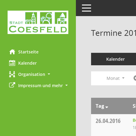
Toggle navigation
Termine 20
Startseite
Kalender
Kalender
Organisation
Monat
Impressum und mehr
Tag
S
26.04.2016
B
1