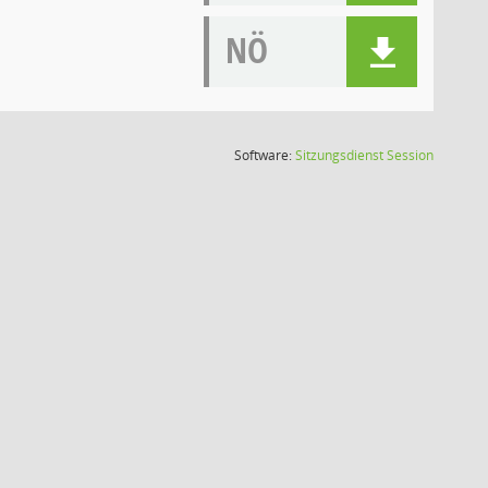
NÖ
(Wird in
Software:
Sitzungsdienst
Session