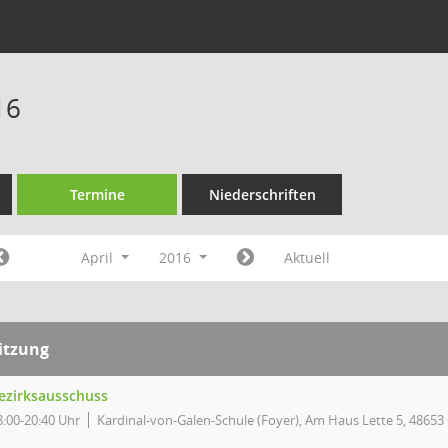
16
Termine
Niederschriften
April
2016
Aktuell
itzung
ezirksausschuss
8:00-20:40 Uhr
Kardinal-von-Galen-Schule (Foyer), Am Haus Lette 5, 48653