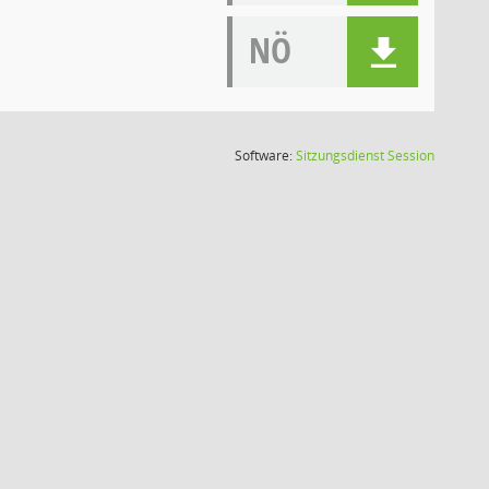
NÖ
(Wird in
Software:
Sitzungsdienst
Session