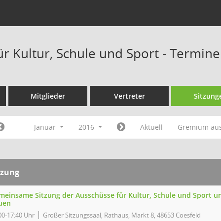
ür Kultur, Schule und Sport - Termin
Mitglieder
Vertreter
Sitzung
Januar
2016
Aktuell
Gremium au
tzung
meinsame Sitzung der Ausschüsse für Kultur, Schule und Sport u
uen
00-17:40 Uhr
Großer Sitzungssaal, Rathaus, Markt 8, 48653 Coesfeld