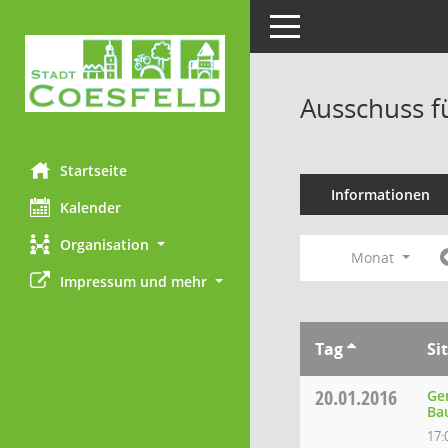
Toggle navigation
Ausschuss f
Startseite
Informationen
Kalender
Organisation
Monat
Impressum und mehr
Tag
Si
20.01.2016
Ge
Ba
17: