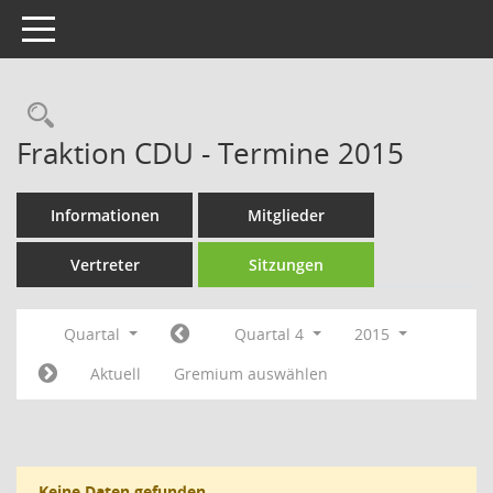
Toggle navigation
Rechercheauswahl
Fraktion CDU - Termine 2015
Informationen
Mitglieder
Vertreter
Sitzungen
Quartal
Quartal 4
2015
Aktuell
Gremium auswählen
Keine Daten gefunden.