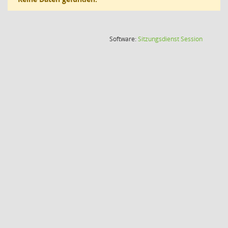
(Wird in
Software:
Sitzungsdienst
Session