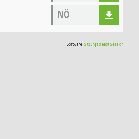
NÖ
(Wird in
Software:
Sitzungsdienst
Session