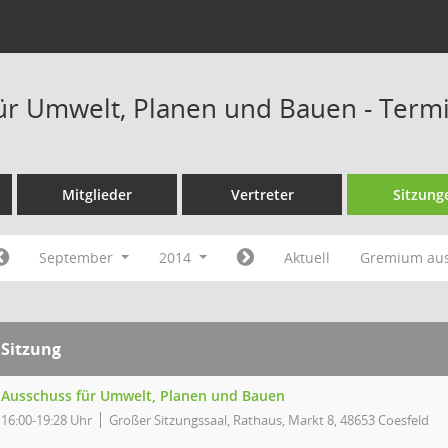
ür Umwelt, Planen und Bauen - Term
Mitglieder
Vertreter
Sitzung
September
2014
Aktuell
Gremium au
Sitzung
Ausschuss für Umwelt, Planen und Bauen
16:00-19:28 Uhr
Großer Sitzungssaal, Rathaus, Markt 8, 48653 Coesfeld