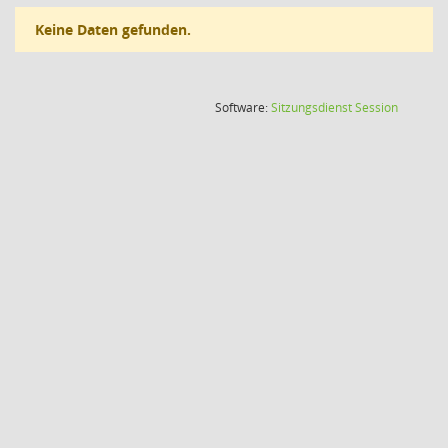
Keine Daten gefunden.
(Wird in
Software:
Sitzungsdienst
Session