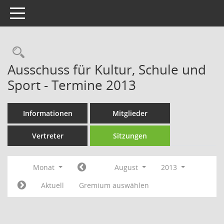
Toggle navigation
Rechercheauswahl
Ausschuss für Kultur, Schule und
Sport - Termine 2013
Informationen
Mitglieder
Vertreter
Sitzungen
Monat
August
2013
Aktuell
Gremium auswählen