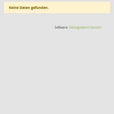
Keine Daten gefunden.
(Wird in
Software:
Sitzungsdienst
Session