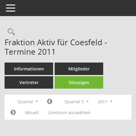
Toggle navigation
Rechercheauswahl
Fraktion Aktiv für Coesfeld -
Termine 2011
Informationen
Mitglieder
Vertreter
Sitzungen
Quartal
Quartal 3
2011
Aktuell
Gremium auswählen