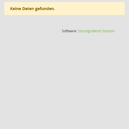
Keine Daten gefunden.
(Wird in
Software:
Sitzungsdienst
Session