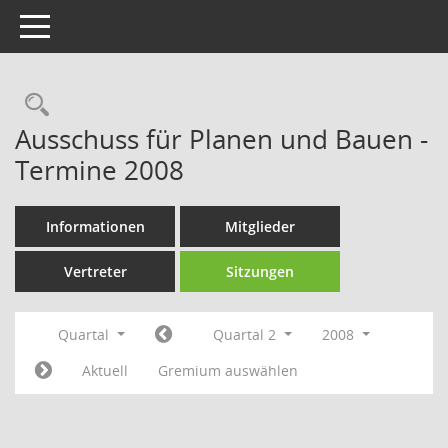
Toggle navigation
Rechercheauswahl
Ausschuss für Planen und Bauen -
Termine 2008
Informationen
Mitglieder
Vertreter
Sitzungen
Quartal
Quartal 2
2008
Aktuell
Gremium auswählen