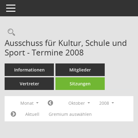
Toggle navigation
Rechercheauswahl
Ausschuss für Kultur, Schule und
Sport - Termine 2008
Informationen
Mitglieder
Vertreter
Sitzungen
Monat
Oktober
2008
Aktuell
Gremium auswählen