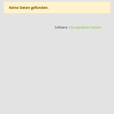
Keine Daten gefunden.
(Wird in
Software:
Sitzungsdienst
Session