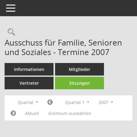
Toggle navigation
Rechercheauswahl
Ausschuss für Familie, Senioren
und Soziales - Termine 2007
Informationen
Mitglieder
Vertreter
Sitzungen
Quartal
Quartal 1
2007
Aktuell
Gremium auswählen