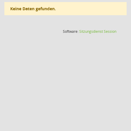
Keine Daten gefunden.
(Wird in
Software:
Sitzungsdienst
Session