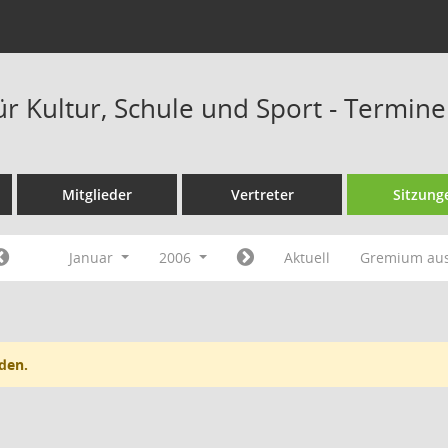
ür Kultur, Schule und Sport - Termin
Mitglieder
Vertreter
Sitzung
Januar
2006
Aktuell
Gremium au
den.