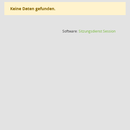
Keine Daten gefunden.
(Wird in
Software:
Sitzungsdienst
Session