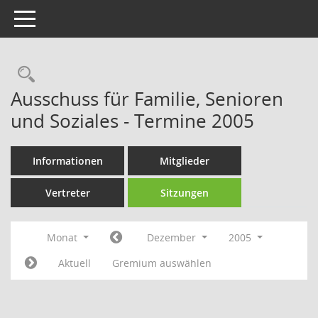
Toggle navigation
Rechercheauswahl
Ausschuss für Familie, Senioren
und Soziales - Termine 2005
Informationen
Mitglieder
Vertreter
Sitzungen
Monat
Dezember
2005
Aktuell
Gremium auswählen