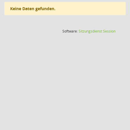
Keine Daten gefunden.
(Wird in
Software:
Sitzungsdienst
Session