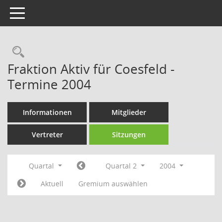
Toggle navigation
Rechercheauswahl
Fraktion Aktiv für Coesfeld -
Termine 2004
Informationen
Mitglieder
Vertreter
Sitzungen
Quartal
Quartal 2
2004
Aktuell
Gremium auswählen