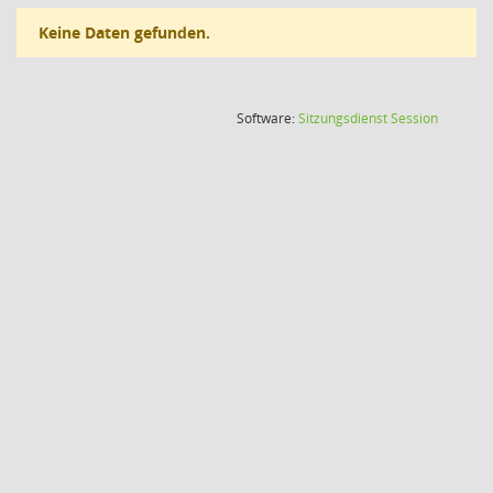
Keine Daten gefunden.
(Wird in
Software:
Sitzungsdienst
Session