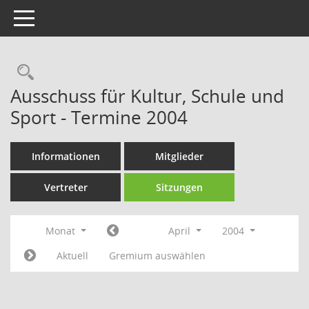
Toggle navigation
Rechercheauswahl
Ausschuss für Kultur, Schule und
Sport - Termine 2004
Informationen
Mitglieder
Vertreter
Sitzungen
Monat
April
2004
Aktuell
Gremium auswählen