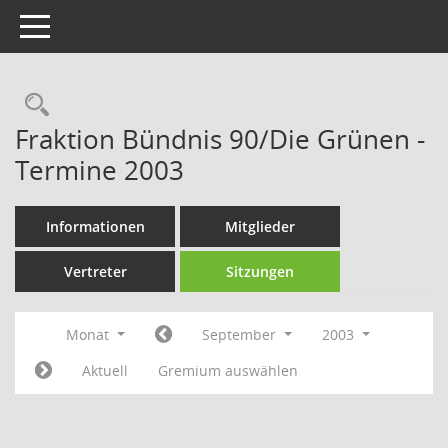
Toggle navigation
Rechercheauswahl
Fraktion Bündnis 90/Die Grünen -
Termine 2003
Informationen
Mitglieder
Vertreter
Sitzungen
Monat
September
2003
Aktuell
Gremium auswählen