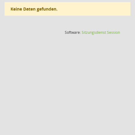
Keine Daten gefunden.
(Wird in
Software:
Sitzungsdienst
Session