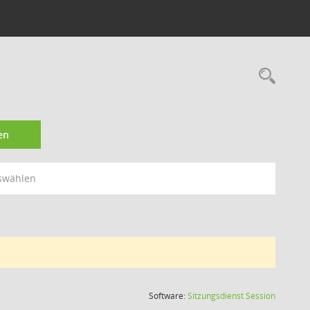
Rec
en
swählen
(Wird in
Software:
Sitzungsdienst
Session