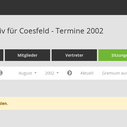
iv für Coesfeld - Termine 2002
Mitglieder
Vertreter
Sitzung
August
2002
Aktuell
Gremium au
den.